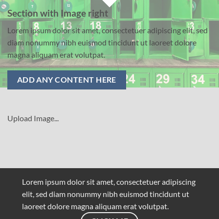
Skip
Section with Image right
to
Lorem ipsum dolor sit amet, consectetuer adipiscing elit, sed
content
diam nonummy nibh euismod tincidunt ut laoreet dolore
magna aliquam erat volutpat.
ADD ANY CONTENT HERE
Upload Image...
Lorem ipsum dolor sit amet, consectetuer adipiscing
elit, sed diam nonummy nibh euismod tincidunt ut
laoreet dolore magna aliquam erat volutpat.